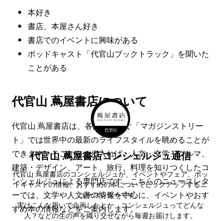
本好き
書店、本屋さん好き
書店でのイベントに興味がある
ポッドキャスト「代官山ブックトラック」を聞いた
ことがある
代官山 蔦屋書店について
代官山 蔦屋書店は、各館をつなぐ「マガジンストリー
ト」では世界中の最新のライフスタイルを眺めることが
できます。そこから一歩入れば、人文・文学、クルマ、
代官山 蔦屋書店コンシェルジュ通信
建築・デザイン、アート、旅行、料理を知りつくしたコ
代官山 蔦屋書店のコンシェルジュが、イベントやフェア、ポッ
ンシェルジュによる専門店です。こちらのニュースレタ
ドキャストの情報、おすすめの本についてピックアップするニ
ーでは、文学や人文書の情報を中心に、イベントやおす
ュースレターです。
実はこんな思いで企画したとか、コンシェルジュってどんな
すめ本の情報などをご案内します。
人？などの生の声を織り交ぜながら毎週お届けします。