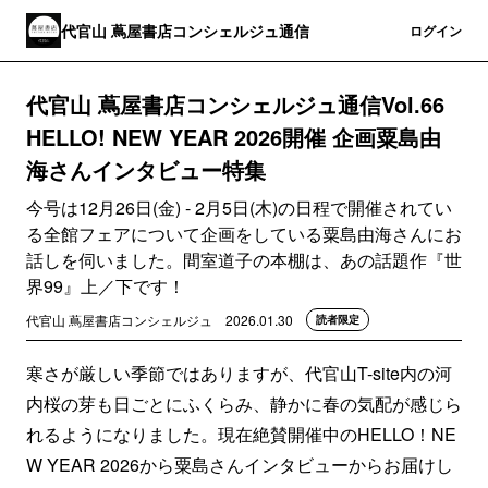
代官山 蔦屋書店コンシェルジュ通信
登録
ログイン
代官山 蔦屋書店コンシェルジュ通信Vol.66
HELLO! NEW YEAR 2026開催 企画粟島由
海さんインタビュー特集
今号は12月26日(金) - 2月5日(木)の日程で開催されてい
る全館フェアについて企画をしている粟島由海さんにお
話しを伺いました。間室道子の本棚は、あの話題作『世
界99』上／下です！
代官山 蔦屋書店コンシェルジュ
2026.01.30
読者限定
寒さが厳しい季節ではありますが、代官山T-site内の河
内桜の芽も日ごとにふくらみ、静かに春の気配が感じら
れるようになりました。現在絶賛開催中のHELLO！NE
W YEAR 2026から粟島さんインタビューからお届けし