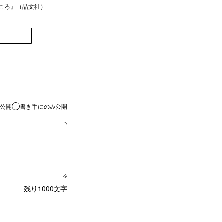
ところ』（晶文社）
登録
公開
書き手にのみ公開
残り
1000
文字