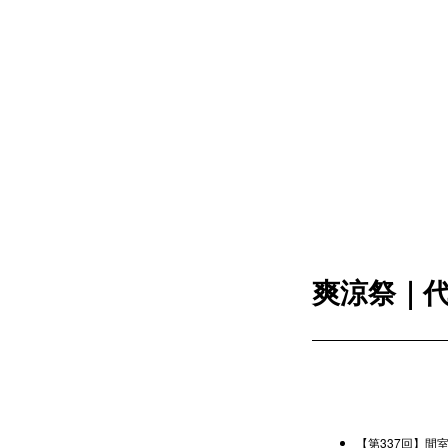
爽涼祭｜
【第337回】間