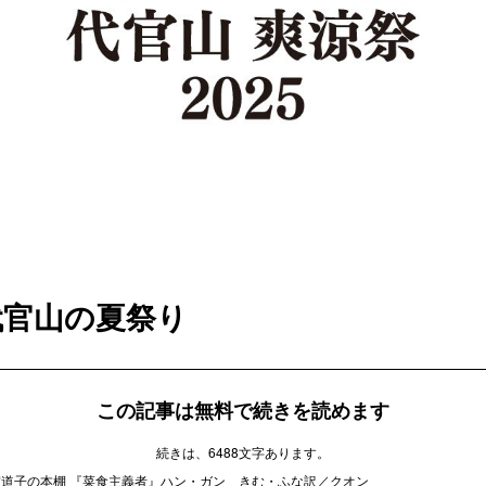
代官山の夏祭り
この記事は無料で続きを読めます
続きは、6488文字あります。
室道子の本棚 『菜食主義者』ハン・ガン きむ・ふな訳／クオン