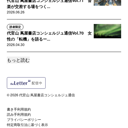
代官山 蔦屋書店コンシェルジュ通信Vol.71 音
楽が交差する場をつく...
2026.06.26
読者限定
代官山 蔦屋書店コンシェルジュ通信Vol.70 女
性の「転機」を語るー...
2026.04.30
もっと読む
読者限定
代官山 蔦屋書店コンシェルジュ通信Vol.69 サ
ブカル市2026 サ...
2026.04.13
読者限定
© 2026 代官山 蔦屋書店コンシェルジュ通信
代官山 蔦屋書店コンシェルジュ通信Vol.68
SPRING SWIN...
書き手利用規約
2026.04.03
読み手利用規約
プライバシーポリシー
特定商取引法に基づく表示
読者限定