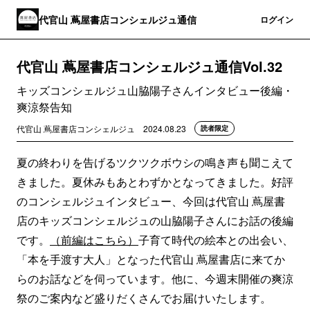
代官山 蔦屋書店コンシェルジュ通信
登録
ログイン
代官山 蔦屋書店コンシェルジュ通信Vol.32
キッズコンシェルジュ山脇陽子さんインタビュー後編・
爽涼祭告知
代官山 蔦屋書店コンシェルジュ
2024.08.23
読者限定
夏の終わりを告げるツクツクボウシの鳴き声も聞こえて
きました。夏休みもあとわずかとなってきました。好評
のコンシェルジュインタビュー、今回は代官山 蔦屋書
店のキッズコンシェルジュの山脇陽子さんにお話の後編
です。
（前編はこちら）
子育て時代の絵本との出会い、
「本を手渡す大人」となった代官山 蔦屋書店に来てか
らのお話などを伺っています。他に、今週末開催の爽涼
祭のご案内など盛りだくさんでお届けいたします。