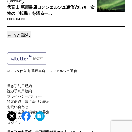
読者限定
代官山 蔦屋書店コンシェルジュ通信Vol.70 女
性の「転機」を語るー...
2026.04.30
もっと読む
読者限定
代官山 蔦屋書店コンシェルジュ通信Vol.69 サ
ブカル市2026 サ...
2026.04.13
読者限定
© 2026 代官山 蔦屋書店コンシェルジュ通信
代官山 蔦屋書店コンシェルジュ通信Vol.68
SPRING SWIN...
書き手利用規約
2026.04.03
読み手利用規約
プライバシーポリシー
特定商取引法に基づく表示
読者限定
お問い合わせ
代官山 蔦屋書店コンシェルジュ通信Vol.67 世
コラボ企業・掲載媒体募集
界を行き来し、軽やか...
代理店の方はこちら
2026.03.16
ログイン
書き手から直接、最新記事が届きます。