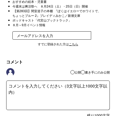
おすすめの絵本・児童書
今週末は爽涼祭へ ８月24日（土）・25日（日）開催
【第283回】間室道子の本棚 『ぼくはイエローでホワイトで、
ちょっとブルー 2』ブレイディみかこ／新潮文庫
ポッドキャスト「代官山ブックトラック」
８月～9月イベント情報
登録
すでに登録された方は
こちら
コメント
公開
書き手にのみ公開
残り
1000
文字