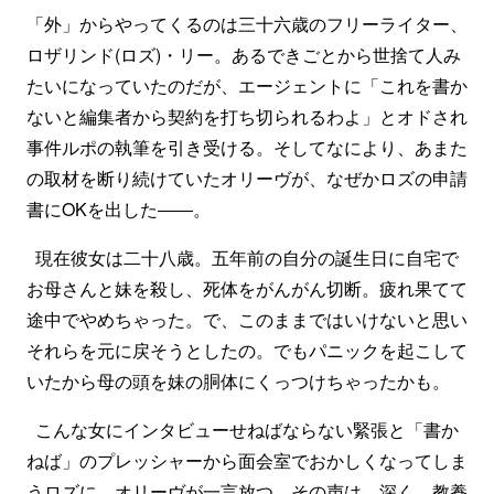
「外」からやってくるのは三十六歳のフリーライター、
ロザリンド(ロズ)・リー。あるできごとから世捨て人み
たいになっていたのだが、エージェントに「これを書か
ないと編集者から契約を打ち切られるわよ」とオドされ
事件ルポの執筆を引き受ける。そしてなにより、あまた
の取材を断り続けていたオリーヴが、なぜかロズの申請
書にOKを出した――。
現在彼女は二十八歳。五年前の自分の誕生日に自宅で
お母さんと妹を殺し、死体をがんがん切断。疲れ果てて
途中でやめちゃった。で、このままではいけないと思い
それらを元に戻そうとしたの。でもパニックを起こして
いたから母の頭を妹の胴体にくっつけちゃったかも。
こんな女にインタビューせねばならない緊張と「書か
ねば」のプレッシャーから面会室でおかしくなってしま
うロズに、オリーヴが一言放つ。その声は、深く、教養