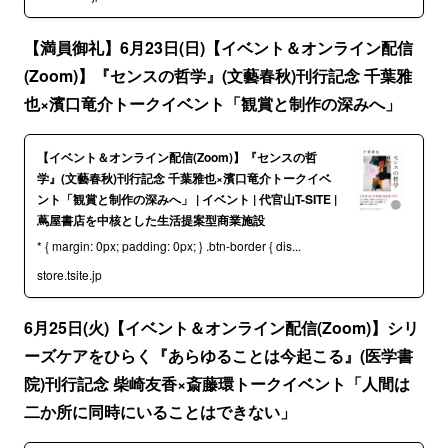
【満員御礼】6月23日(日)【イベント＆オンライン配信
(Zoom)】『センスの哲学』(文藝春秋)刊行記念 千葉雅
也×濱口竜介トークイベント「観賞と制作の深みへ」
【イベント＆オンライン配信(Zoom)】『センスの哲
学』(文藝春秋)刊行記念 千葉雅也×濱口竜介トークイベ
ント「観賞と制作の深みへ」 | イベント | 代官山T-SITE |
蔦屋書店を中核とした生活提案型商業施設
* { margin: 0px; padding: 0px; } .btn-border { dis...
store.tsite.jp
6月25日(火)【イベント＆オンライン配信(Zoom)】シリ
ーズケアをひらく『あらゆることは今起こる』(医学書
院)刊行記念 柴崎友香×斎藤環トークイベント「人間は
二か所に同時にいることはできない」