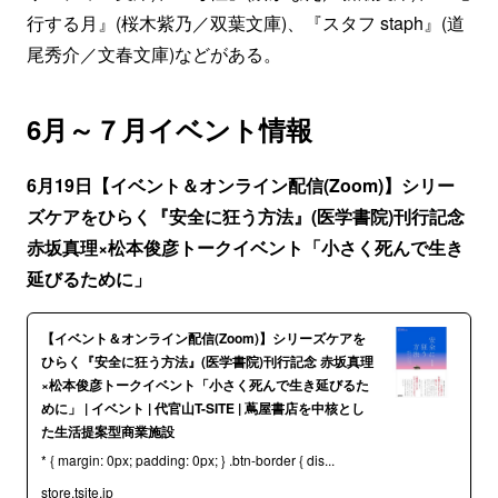
行する月』(桜木紫乃／双葉文庫)、『スタフ staph』(道
尾秀介／文春文庫)などがある。
6月～７月イベント情報
6月19日【イベント＆オンライン配信(Zoom)】シリー
ズケアをひらく『安全に狂う方法』(医学書院)刊行記念
赤坂真理×松本俊彦トークイベント「小さく死んで生き
延びるために」
【イベント＆オンライン配信(Zoom)】シリーズケアを
ひらく『安全に狂う方法』(医学書院)刊行記念 赤坂真理
×松本俊彦トークイベント「小さく死んで生き延びるた
めに」 | イベント | 代官山T-SITE | 蔦屋書店を中核とし
た生活提案型商業施設
* { margin: 0px; padding: 0px; } .btn-border { dis...
store.tsite.jp