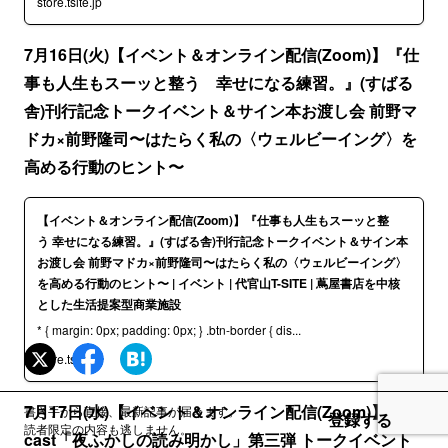
store.tsite.jp
7月16日(火)【イベント＆オンライン配信(Zoom)】『仕
事も人生もスーッと整う 幸せになる練習。』(すばる
舎)刊行記念トークイベント＆サイン本お渡し会 前野マ
ドカ×前野隆司〜はたらく私の〈ウェルビーイング〉を
高める行動のヒント〜
【イベント＆オンライン配信(Zoom)】『仕事も人生もスーッと整
う 幸せになる練習。』(すばる舎)刊行記念トークイベント＆サイン本
お渡し会 前野マドカ×前野隆司〜はたらく私の〈ウェルビーイング〉
を高める行動のヒント〜 | イベント | 代官山T-SITE | 蔦屋書店を中核
とした生活提案型商業施設
* { margin: 0px; padding: 0px; } .btn-border { dis...
store.tsite.jp
7月17日(水)【イベント＆オンライン配信(Zoom)】Pod
書き手から直接、最新記事が届きます。
登録する
読者限定の内容も逃しません。
cast「夜ふかしの読み明かし」第三弾 トークイベント