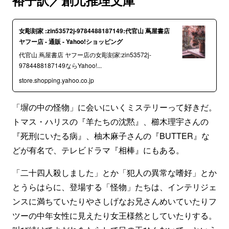
裕子訳／創元推理文庫
女彫刻家 :zin53572j-9784488187149:代官山 蔦屋書店
ヤフー店 - 通販 - Yahoo!ショッピング
代官山 蔦屋書店 ヤフー店の女彫刻家:zin53572j-
9784488187149ならYahoo!...
store.shopping.yahoo.co.jp
「塀の中の怪物」に会いにいくミステリーって好きだ。
トマス・ハリスの『羊たちの沈黙』、櫛木理宇さんの
『死刑にいたる病』、柚木麻子さんの『BUTTER』な
どが有名で、テレビドラマ『相棒』にもある。
「二十四人殺しました」とか「犯人の異常な嗜好」とか
とうらはらに、登場する「怪物」たちは、インテリジェ
ンスに満ちていたりやさしげなお兄さんめいていたりフ
ツーの中年女性に見えたり女王様然としていたりする。