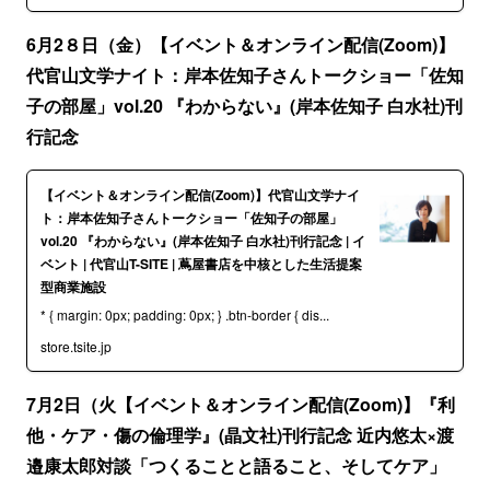
6月2８日（金）【イベント＆オンライン配信(Zoom)】
代官山文学ナイト：岸本佐知子さんトークショー「佐知
子の部屋」vol.20 『わからない』(岸本佐知子 白水社)刊
行記念
【イベント＆オンライン配信(Zoom)】代官山文学ナイ
ト：岸本佐知子さんトークショー「佐知子の部屋」
vol.20 『わからない』(岸本佐知子 白水社)刊行記念 | イ
ベント | 代官山T-SITE | 蔦屋書店を中核とした生活提案
型商業施設
* { margin: 0px; padding: 0px; } .btn-border { dis...
store.tsite.jp
7月2日（火【イベント＆オンライン配信(Zoom)】『利
他・ケア・傷の倫理学』(晶文社)刊行記念 近内悠太×渡
邉康太郎対談「つくることと語ること、そしてケア」