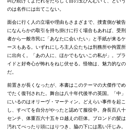
叫び続けてよだれをたらして目の玉ひんむいて、という
のは名作には出てこない。
面会に行く人の立場や理由もさまざまで、捜査側が被告
になんらかの取引を持ち掛けに行く場合もあれば、受刑
者から一般市民に「あなたに会いたい」と手紙が来るケ
ースもある。いずれにしろ主人公たちは刑務所や拘置所
に出向く。「あの人に、ほかでもないこの私が」。プラ
イドと好奇心が怖れをねじ伏せる。怪物は、魅力的なの
だ。
前置きが長くなったが、本書はこのテーマの大傑作でめ
でたく復刊された。舞台は八十年代後半の英国。「中」
にいるのはオリーヴ・マーティン。どえらい事件を起こ
し、すべてを自分がやったと認めて服役中。身長百八十
センチ、体重百六十五キロ越えの巨体。ブロンドの髪は
汚れてべったり頭にはりつき、脇の下には黒い汗じみ。