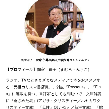
間室道子
代官山 蔦屋書店 文学担当コンシェルジュ
【プロフィール】間室 道子（まむろ・みちこ）
ラジオ、TVなどさまざまなメディアで本をおススメす
る「元祖カリスマ書店員」。雑誌『Precious』、『Fin
o』に連載を持つ。書評家としても活動中で、文庫解説
に『蒼ざめた馬』(アガサ・クリスティー／ハヤカワク
リスティー文庫)、『母性』(湊かなえ／新潮文庫)、『蛇