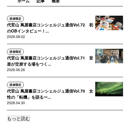
ホーム
記事
概要
読者限定
代官山 蔦屋書店コンシェルジュ通信Vol.72 初
のOBインタビュー！...
2026.08.02
読者限定
代官山 蔦屋書店コンシェルジュ通信Vol.71 音
楽が交差する場をつく...
2026.06.26
読者限定
代官山 蔦屋書店コンシェルジュ通信Vol.70 女
性の「転機」を語るー...
2026.04.30
もっと読む
読者限定
代官山 蔦屋書店コンシェルジュ通信Vol.69 サ