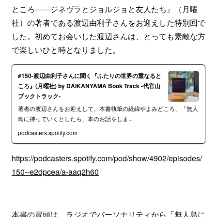
ところ――ジネヴラとジョルジョと友人たち』（月曜
社）の著者である渡辺由利子さんをお迎えした特別回で
した。初めてお会いした渡辺さんは、とっても素敵な方
で楽しいひと時となりました。
#150-渡辺由利子さんに聞く『ふたりの世界の重なると
ころ』(月曜社) by DAIKANYAMA Book Track -代官山
ブックトラック-
著者の渡辺さんをお迎えして、本書執筆の経緯やよみどころ、「無人
島に持っていくとしたら」本のお話をしま...
podcasters.spotify.com
https://podcasters.spotify.com/pod/show/4902/episodes/
150--e2dpcea/a-aaq2h60
本書の冒頭は、ラジオでパーソナリティから「無人島に