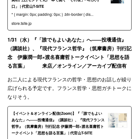
口」 | 代官山T-SITE
* { margin: 0px; padding: 0px; } .btn-border { dis...
store.tsite.jp
1/31（水）『「誰でもよいあなた」へ――投壜通信』
（講談社）、『現代フランス哲学』（筑摩書房）刊行記
念 伊藤潤一郎×渡名喜庸哲トークイベント「思想を語
る言葉」 来店／オンライン／アーカイブ配信有
お二人による現代フランスの哲学・思想のお話しが繰り
広げられる予定です。フランス哲学・思想ガチトークに
なりそう。
【イベント＆オンライン配信(Zoom)】『「誰でもよい
あなた」へ――投壜通信』（講談社）、『現代フランス
哲学』（筑摩書房）刊行記念 伊藤潤一郎×渡名喜庸哲ト
ークイベント「思想を語る言葉」 | 代官山T-SITE